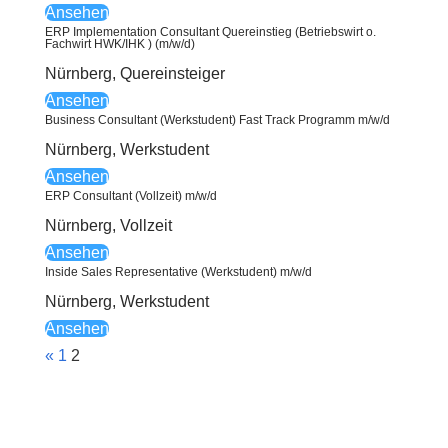
Ansehen
ERP Implementation Consultant Quereinstieg (Betriebswirt o.
Fachwirt HWK/IHK ) (m/w/d)
Nürnberg
,
Quereinsteiger
Ansehen
Business Consultant (Werkstudent) Fast Track Programm m/w/d
Nürnberg
,
Werkstudent
Ansehen
ERP Consultant (Vollzeit) m/w/d
Nürnberg
,
Vollzeit
Ansehen
Inside Sales Representative (Werkstudent) m/w/d
Nürnberg
,
Werkstudent
Ansehen
«
1
2