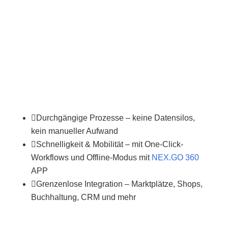
und ShipXpert-Integration
, um
Unternehmensprozesse einfacher, schneller und
besser zu gestalten.
Alles für durchgängige Prozesse – bis zu 80 %
schneller, bis zu 70 % weniger Fehler, mehr
Umsatzpotenzial.

Durchgängige Prozesse – keine Datensilos,
kein manueller Aufwand

Schnelligkeit & Mobilität – mit One-Click-
Workflows und Offline-Modus mit
NEX.GO 360
APP

Grenzenlose Integration – Marktplätze, Shops,
Buchhaltung, CRM und mehr