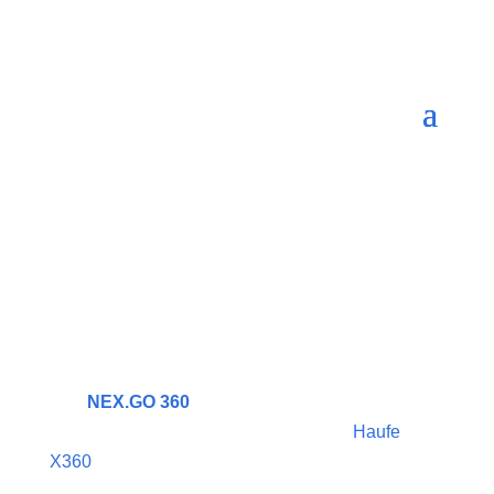
NEX.GO 360 –
Der Standard für
mobile Prozesse
in Haufe X360.
Das
NEX.GO 360
Ökosystem
ist die
leistungsstarke mobile Erweiterung für
Haufe
X360
, bestehend aus der Kombination von
NEX.GO App, Schnittstellen, Middleware, CTI-