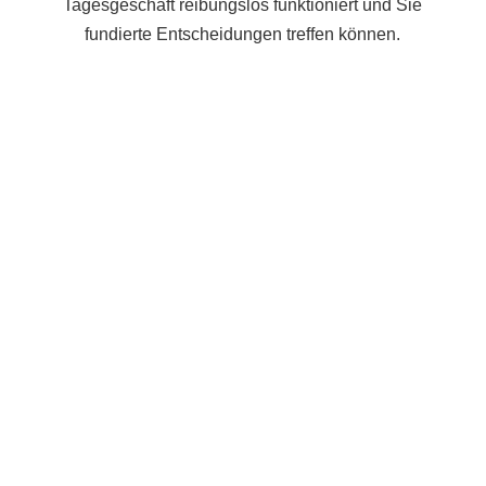
Tagesgeschäft reibungslos funktioniert und Sie
fundierte Entscheidungen treffen können.
1
2
3
4
5
Analyse und Anpassung
Detaillierte Analyse Ihrer Unternehmensprozesse
im Hinblick auf Ihr ERP-System.
Maßgeschneiderte Anpassungen und
Konfigurationen, um Ihre individuellen