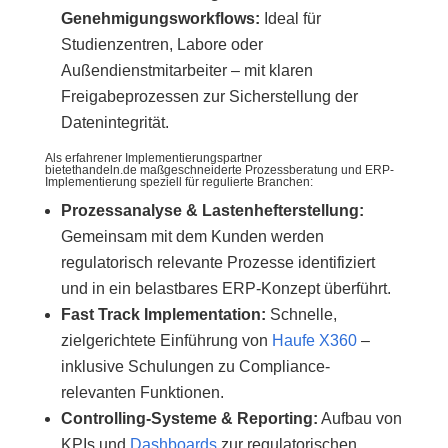
Genehmigungsworkflows
:
Ideal für
Studienzentren, Labore oder
Außendienstmitarbeiter – mit klaren
Freigabeprozessen zur Sicherstellung der
Datenintegrität.
Als erfahrener Implementierungspartner
bietet
handeln.de
maßgeschneiderte Prozessberatung und ERP-
Implementierung speziell für regulierte Branchen:
Prozessanalyse & Lastenhefterstellung
:
Gemeinsam mit dem Kunden werden
regulatorisch relevante Prozesse identifiziert
und in ein belastbares ERP-Konzept überführt.
Fast Track Implementation
:
Schnelle,
zielgerichtete Einführung von
Haufe X360
–
inklusive Schulungen zu Compliance-
relevanten Funktionen.
Controlling-Systeme & Reporting
:
Aufbau von
KPIs und
Dashboards
zur regulatorischen